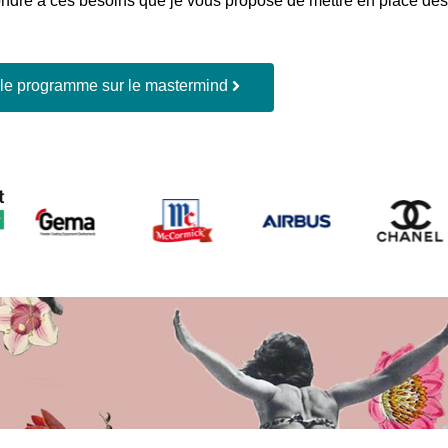
ondre à ces besoins que je vous propose de mettre en place de
 le programme sur le mastermind