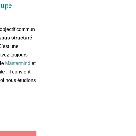
oupe
 objectif commun
sus structuré
C'est une
 avez toujours
 le
Mastermind
et
e , il convient
uoi nous étudions