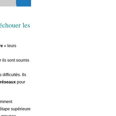
 échouer les
re
» leurs
 ils sont soumis
s difficultés. Ils
réseaux
pour
Comment
étape supérieure