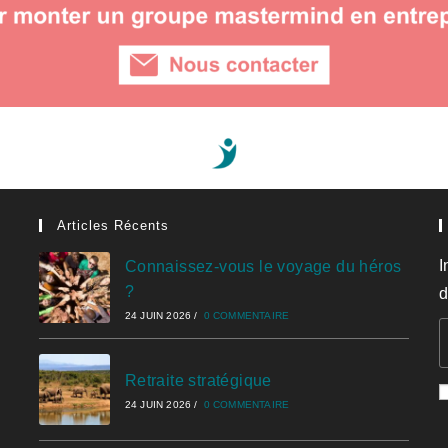
Articles Récents
I
Connaissez-vous le voyage du héros
?
d
24 JUIN 2026
/
0 COMMENTAIRE
Retraite stratégique
24 JUIN 2026
/
0 COMMENTAIRE